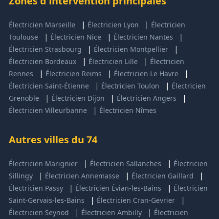
Zones d'intervention principales
|
|
Électricien Marseille
Électricien Lyon
Électricien
|
|
|
Toulouse
Électricien Nice
Électricien Nantes
|
|
Électricien Strasbourg
Électricien Montpellier
|
|
Électricien Bordeaux
Électricien Lille
Électricien
|
|
|
Rennes
Électricien Reims
Électricien Le Havre
|
|
Électricien Saint-Étienne
Électricien Toulon
Électricien
|
|
|
Grenoble
Électricien Dijon
Électricien Angers
|
Électricien Villeurbanne
Électricien Nîmes
Autres villes du 74
|
|
Électricien Marignier
Électricien Sallanches
Électricien
|
|
|
Sillingy
Électricien Annemasse
Électricien Gaillard
|
|
Électricien Passy
Électricien Évian-les-Bains
Électricien
|
|
Saint-Gervais-les-Bains
Électricien Cran-Gevrier
|
|
Électricien Seynod
Électricien Ambilly
Électricien