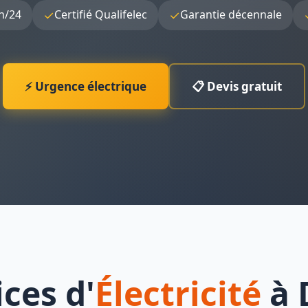
✓
✓
h/24
Certifié Qualifelec
Garantie décennale
⚡ Urgence électrique
📋 Devis gratuit
ices d'
Électricité
à 