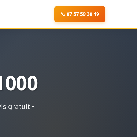
📞 07 57 59 30 49
1000
s gratuit •