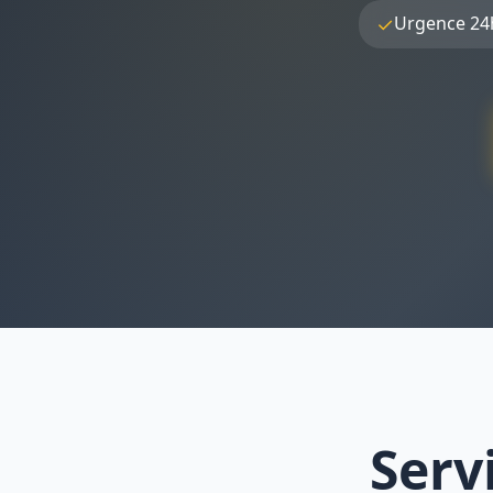
✓
Urgence 24
Serv