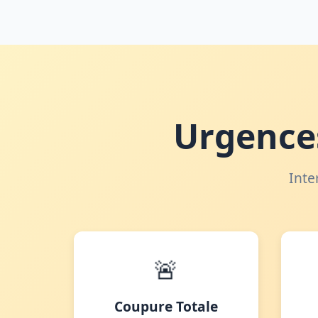
Urgences
Inte
🚨
Coupure Totale