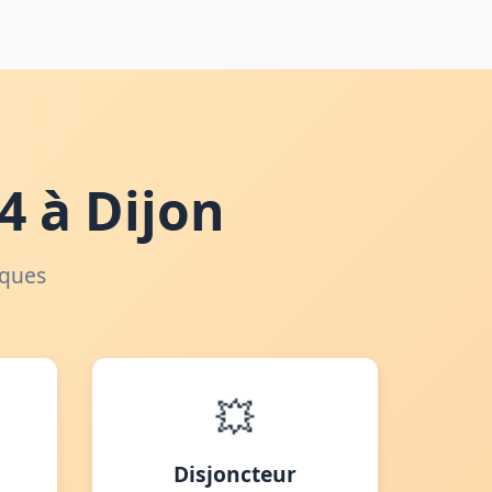
4 à Dijon
iques
💥
Disjoncteur