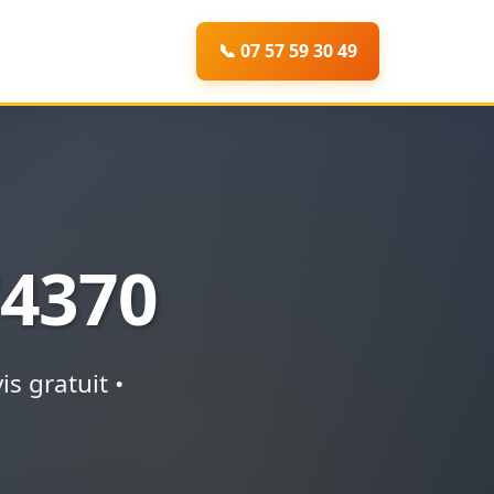
📞 07 57 59 30 49
4370
s gratuit •