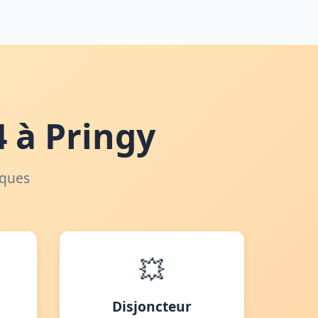
 à Pringy
iques
💥
Disjoncteur