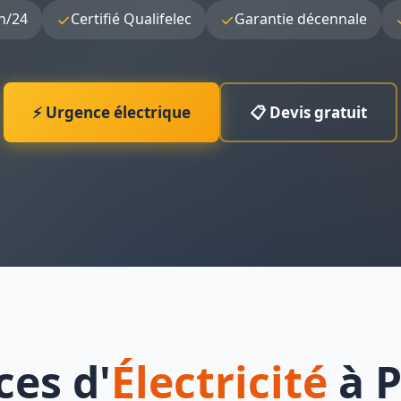
✓
✓
h/24
Certifié Qualifelec
Garantie décennale
⚡ Urgence électrique
📋 Devis gratuit
ces d'
Électricité
à P