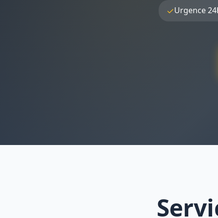
✓
Urgence 24
Servi