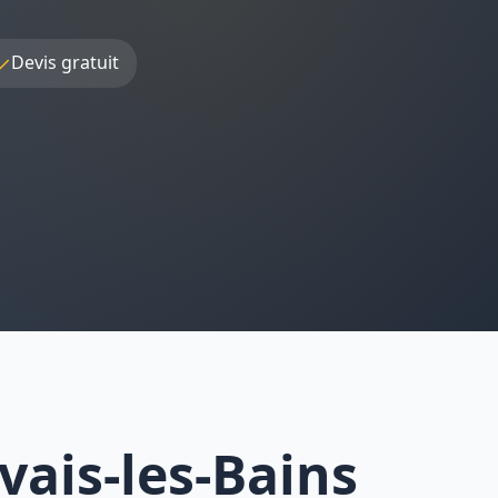
✓
Devis gratuit
vais-les-Bains