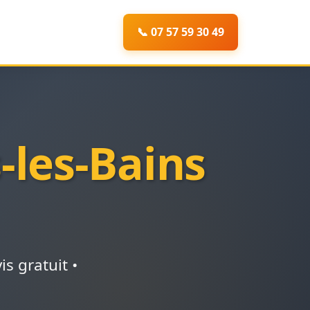
📞 07 57 59 30 49
-les-Bains
s gratuit •