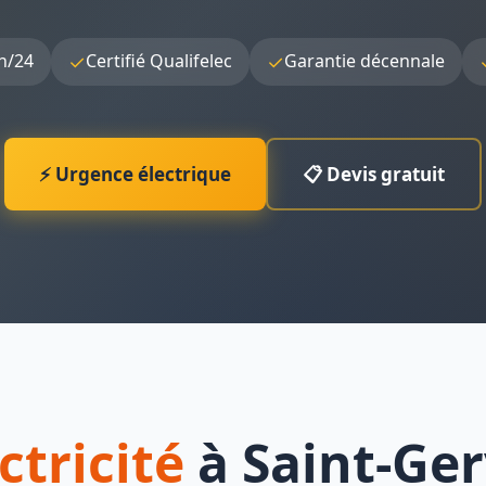
✓
✓
h/24
Certifié Qualifelec
Garantie décennale
⚡ Urgence électrique
📋 Devis gratuit
ctricité
à Saint-Ger