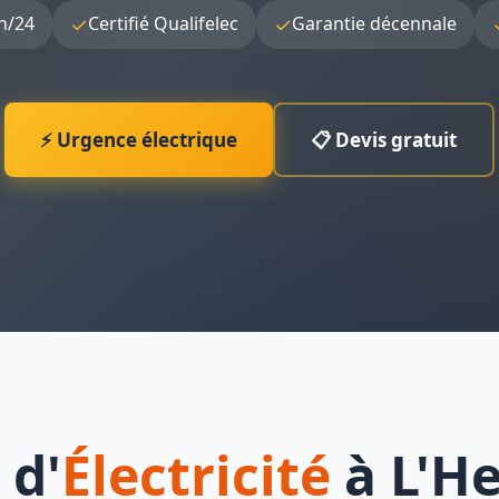
✓
✓
h/24
Certifié Qualifelec
Garantie décennale
⚡ Urgence électrique
📋 Devis gratuit
 d'
Électricité
à L'H