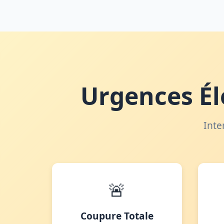
Urgences Él
Inte
🚨
Coupure Totale