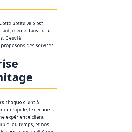
ette petite ville est
utant, même dans cette
. C'est là
us proposons des services
rise
mitage
rs chaque client à
ntion rapide, le recours à
ne expérience client
mploi du temps, et nos
le service de qualité que