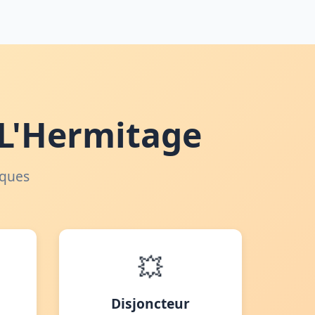
 L'Hermitage
iques
💥
Disjoncteur