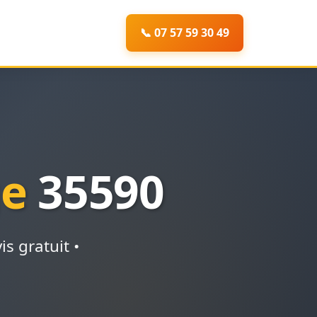
📞 07 57 59 30 49
ge
35590
s gratuit •