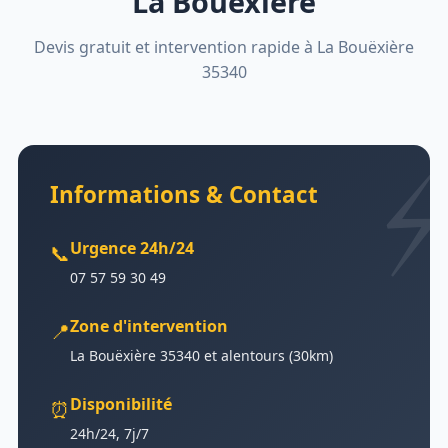
La Bouëxière
Devis gratuit et intervention rapide à La Bouëxière
35340
Informations & Contact
Urgence 24h/24
📞
07 57 59 30 49
Zone d'intervention
📍
La Bouëxière 35340 et alentours (30km)
Disponibilité
⏰
24h/24, 7j/7