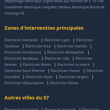
Dépannage électrique urgent
Mise aux normes NF C 15-100
Installation électrique complète
Tableau électrique
Borne de
recharge VE
Zones d'intervention principales
|
|
Électricien Marseille
Électricien Lyon
Électricien
|
|
|
Toulouse
Électricien Nice
Électricien Nantes
|
|
Électricien Strasbourg
Électricien Montpellier
|
|
Électricien Bordeaux
Électricien Lille
Électricien
|
|
|
Rennes
Électricien Reims
Électricien Le Havre
|
|
Électricien Saint-Étienne
Électricien Toulon
Électricien
|
|
|
Grenoble
Électricien Dijon
Électricien Angers
|
Électricien Villeurbanne
Électricien Nîmes
Autres villes du 57
|
|
Électricien Clouange
Électricien Forbach
Électricien