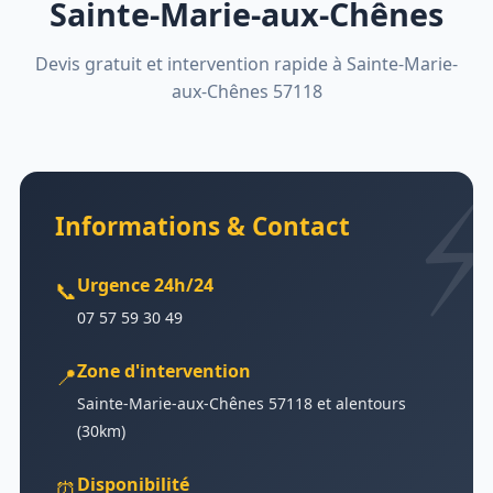
Sainte-Marie-aux-Chênes
Devis gratuit et intervention rapide à Sainte-Marie-
aux-Chênes 57118
Informations & Contact
Urgence 24h/24
📞
07 57 59 30 49
Zone d'intervention
📍
Sainte-Marie-aux-Chênes 57118 et alentours
(30km)
Disponibilité
⏰