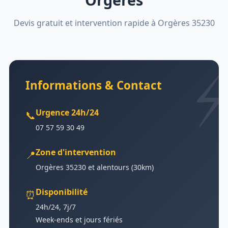
Devis gratuit et intervention rapide à Orgères 35230
Informations & Contact
Urgence 24h/24
📞
07 57 59 30 49
Zone d'intervention
📍
Orgères 35230 et alentours (30km)
Disponibilité
⏰
24h/24, 7j/7
Week-ends et jours fériés