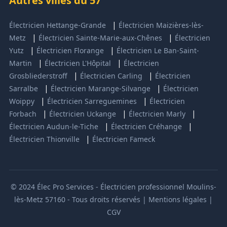
Autres villes du 57
|
Électricien Hettange-Grande
Électricien Maizières-lès-
|
|
Metz
Électricien Sainte-Marie-aux-Chênes
Électricien
|
|
Yutz
Électricien Florange
Électricien Le Ban-Saint-
|
|
Martin
Électricien L'Hôpital
Électricien
|
|
Grosbliederstroff
Électricien Carling
Électricien
|
|
Sarralbe
Électricien Marange-Silvange
Électricien
|
|
Woippy
Électricien Sarreguemines
Électricien
|
|
|
Forbach
Électricien Uckange
Électricien Marly
|
|
Électricien Audun-le-Tiche
Électricien Créhange
|
Électricien Thionville
Électricien Fameck
© 2024 Élec Pro Services - Électricien professionnel Moulins-
lès-Metz 57160 - Tous droits réservés | Mentions légales |
CGV