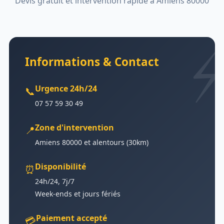
Devis gratuit et intervention rapide à Amiens 80000
Informations & Contact
Urgence 24h/24
📞
07 57 59 30 49
Zone d'intervention
📍
Amiens 80000 et alentours (30km)
Disponibilité
⏰
24h/24, 7j/7
Week-ends et jours fériés
Paiement accepté
💳